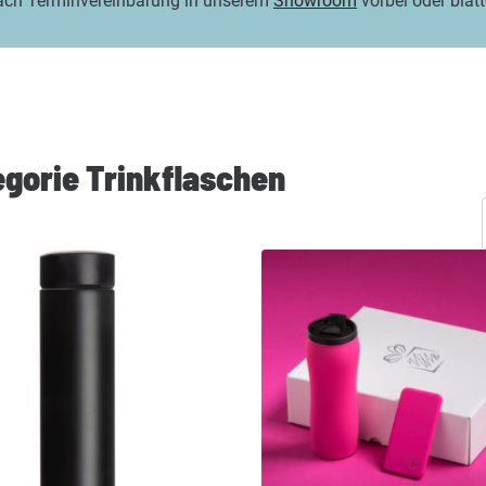
ach Terminvereinbarung in unserem
Showroom
vorbei oder blät
tegorie Trinkflaschen