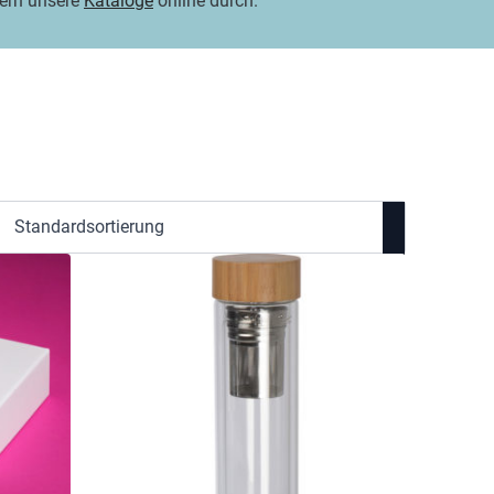
tern unsere
Kataloge
online durch.