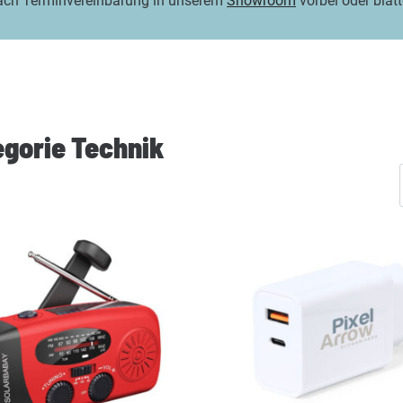
ach Terminvereinbarung in unserem
Showroom
vorbei oder blät
egorie Technik