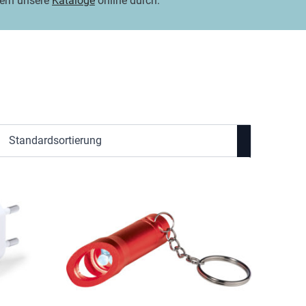
tern unsere
Kataloge
online durch.