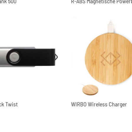
ank 500
R-ABS Magnetische Power
ck Twist
WIRBO Wireless Charger